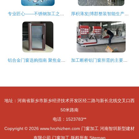
专业匠心——不锈钢加工之选 楼梯、门窗与餐桌精品全解析
厚积薄发|博郡整装智能生产基地开创新篇 门窗加工
铝合金门窗选购指南 聚焦金华与东义，解析门窗加工要点
加工断桥铝门窗所需的主要机器设备
地址：河南省新乡市新乡经济技术开发区经二路与新长北线交叉口西
50米路南
电话：1523783**
Copyright © 2026
www.hnzhizhen.com
门窗加工
河南智圳新型建材
有限公司
门窗加工
版权所有
Sitemap