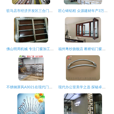
驻马店市经济开发区三合门窗加工厂元旦盛大开业，匠心筑就美好生活
匠心铸铝程 众源建材年产3万吨节能铝合金型材项目圆满完成三大关键阶段
佛山明周机械 专注门窗加工，匠心打造品牌供应商
福州粤纱旗舰店 断桥铝门窗的优缺点与加工解析
不锈钢屏风A3021在现代门窗空间中的精妙搭配图鉴
现代办公室美学之选 探秘卓尔祺玻璃门拉手的品质工艺