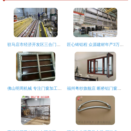
驻马店市经济开发区三合门窗加工厂元旦盛大开业，匠心筑就美好生活
匠心铸铝程 众源建材年产3万吨节能铝合金型材项目圆满完成三大关键阶段
佛山明周机械 专注门窗加工，匠心打造品牌供应商
福州粤纱旗舰店 断桥铝门窗的优缺点与加工解析