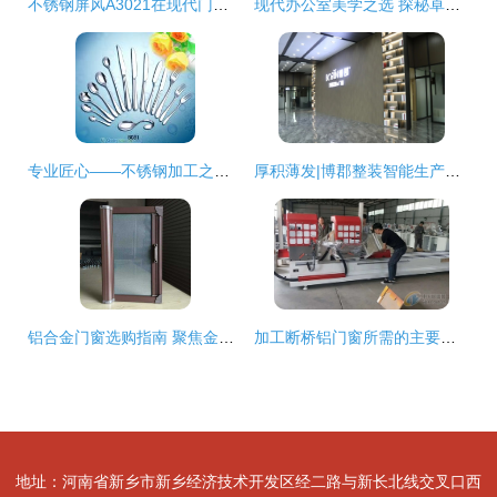
不锈钢屏风A3021在现代门窗空间中的精妙搭配图鉴
现代办公室美学之选 探秘卓尔祺玻璃门拉手的品质工艺
专业匠心——不锈钢加工之选 楼梯、门窗与餐桌精品全解析
厚积薄发|博郡整装智能生产基地开创新篇 门窗加工
铝合金门窗选购指南 聚焦金华与东义，解析门窗加工要点
加工断桥铝门窗所需的主要机器设备
地址：河南省新乡市新乡经济技术开发区经二路与新长北线交叉口西